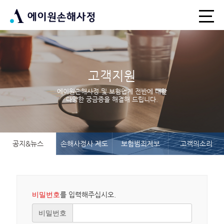
고객지원
에이원손해사정 및 보험업계 전반에 대한
다양한 궁금증을 해결해 드립니다.
공지&뉴스
손해사정사 제도
보험범죄제보
고객의소리
비밀번호
를 입력해주십시오.
비밀번호