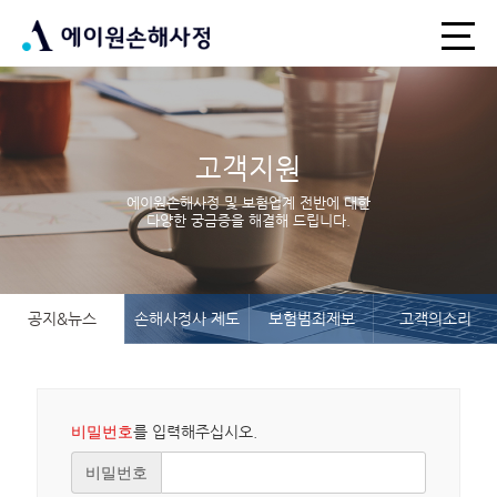
고객지원
에이원손해사정 및 보험업계 전반에 대한
다양한 궁금증을 해결해 드립니다.
공지&뉴스
손해사정사 제도
보험범죄제보
고객의소리
비밀번호
를 입력해주십시오.
비밀번호